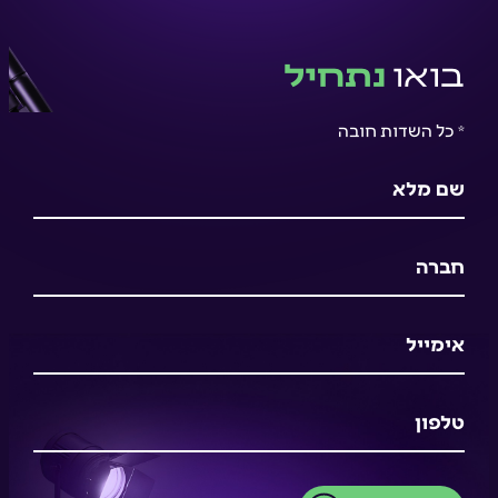
בואו
נתחיל
* כל השדות חובה
שם מלא
חברה
אימייל
טלפון