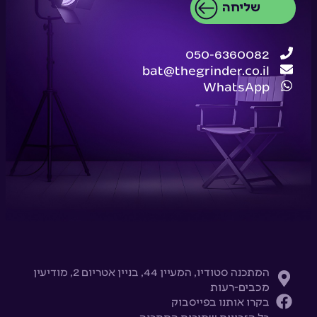
שליחה
050-6360082
bat@thegrinder.co.il
WhatsApp
המתכנה סטודיו, המעיין 44, בניין אטריום 2, מודיעין
מכבים-רעות
בקרו אותנו בפייסבוק
כל הזכויות שמורות המתכנה