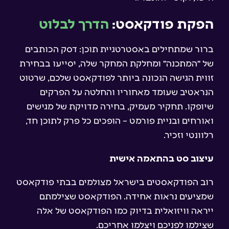
הפקת פודקאסט:
הדרך לבלוט
ברור שמתחילים באסטרטגיית תוכן: דסק הכותבים
של ״המתכנה״ ומחלקת המחקר שלה, יסייעו בבחירת
זווית הגישה הנכונה ביותר לפודקאסט שלכם, שרטוט
הנראטיב שעומד מאחוריו והחלטה על הפרקים
שיופקו. תחקיר מעמיק, בחירה מדויקת של מגישים
ואורחים ובניית פורמט – הופכים כל פרק לתוכן חד,
רלוונטי וזכיר.
עיצוב סט בהתאמה אישית
רוב הפודקאסטים בישראל מצולמים בבתי פודקאסט
שמציעים נראות אחידה. הפודקאסט שצילמתם
ייראה וויזואלית בדיוק כמו הפודקאסט של אלה
שצילמו לפניכם ויצלמו אחריכם.